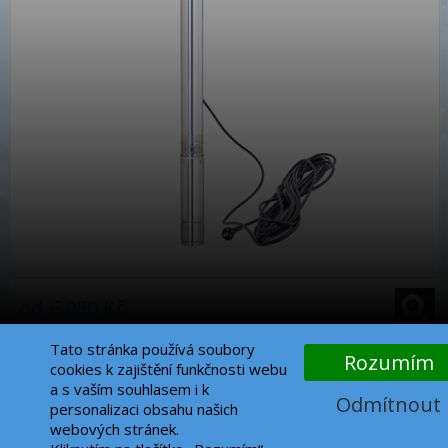
od 6 080 Kč
Tato stránka používá soubory
1
Nahoru
Rozumím
cookies k zajištění funkčnosti webu
a s vaším souhlasem i k
Odmítnout
KONTAKT
personalizaci obsahu našich
webových stránek.
+420 585 417 604
,
info@alfapumpy.cz
,
Jana Koziny 558/26
,
779