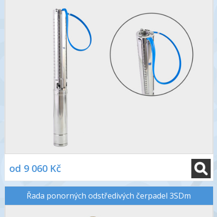
od 9 060 Kč
Řada ponorných odstředivých čerpadel 3SDm