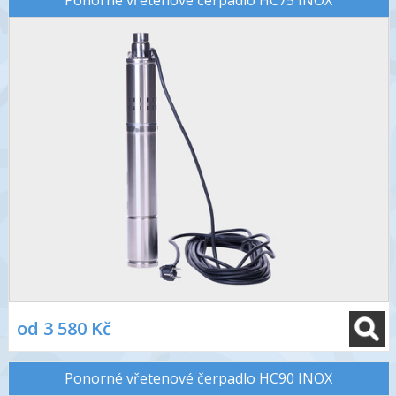
Ponorné vřetenové čerpadlo HC75 INOX
od 3 580 Kč
Ponorné vřetenové čerpadlo HC90 INOX