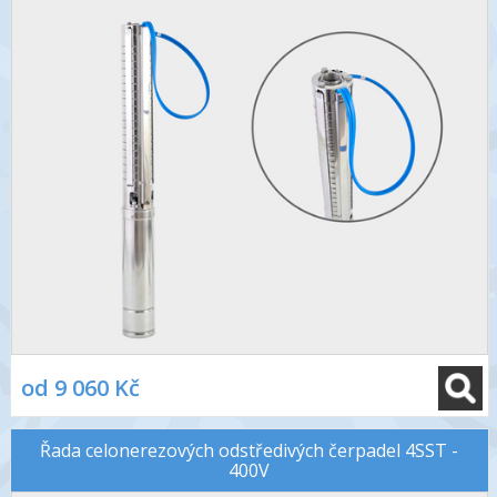
od 9 060 Kč
Řada celonerezových odstředivých čerpadel 4SST -
400V