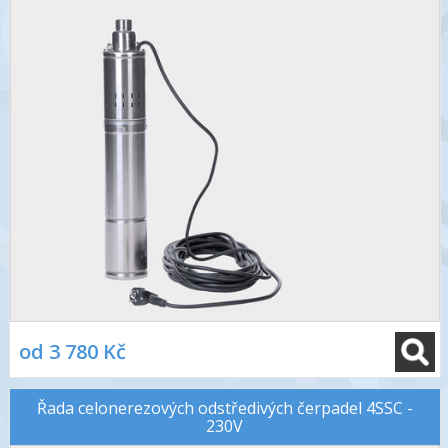
od 3 780 Kč
Řada celonerezových odstředivých čerpadel 4SSC -
230V