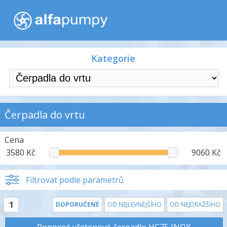
Kategorie
Čerpadla do vrtu
Cena
3580 Kč
9060 Kč
Filtrovat podle parametrů
1
DOPORUČENÉ
OD NEJLEVNĚJŠÍHO
OD NEJDRAŽŠÍHO