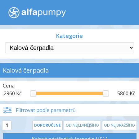
Kategorie
Kalová čerpadla
Cena
2960 Kč
5860 Kč
Filtrovat podle parametrů
1
DOPORUČENÉ
OD NEJLEVNĚJŠÍHO
OD NEJDRAŽŠÍHO