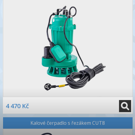
4 470 Kč
Kalové čerpadlo s řezákem CUT8