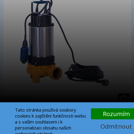
5 860 Kč
Tato stránka používá soubory
Rozumím
1
Nahoru
cookies k zajištění funkčnosti webu
a s vaším souhlasem i k
Odmítnout
personalizaci obsahu našich
KONTAKT
webových stránek.