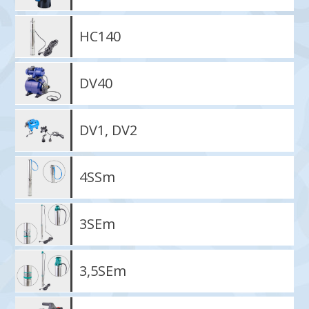
HC140
DV40
DV1, DV2
4SSm
3SEm
3,5SEm