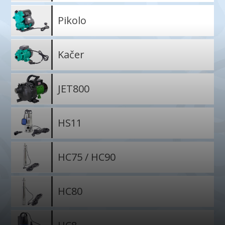
Pikolo
Kačer
JET800
HS11
HC75 / HC90
HC80