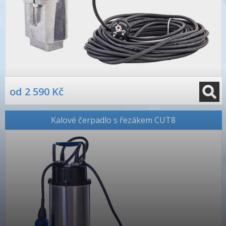
od 2 590 Kč
Kalové čerpadlo s řezákem CUT8