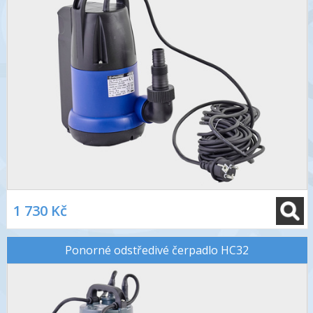
1 730 Kč
Ponorné odstředivé čerpadlo HC32