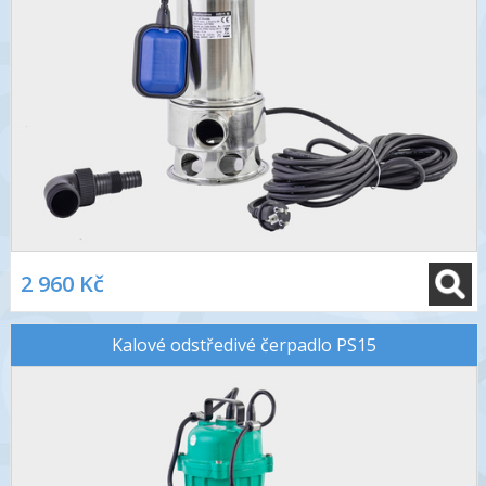
2 960 Kč
Kalové odstředivé čerpadlo PS15