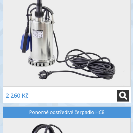
2 260 Kč
Ponorné odstředivé čerpadlo HC8