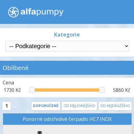
Kategorie
Oblíbené
Cena
1730 Kč
5860 Kč
1
DOPORUČENÉ
OD NEJLEVNĚJŠÍHO
OD NEJDRAŽŠÍHO
Ponorné odstředivé čerpadlo HC7 INOX