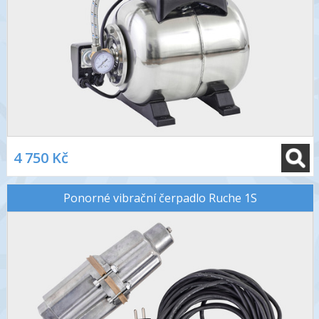
4 750 Kč
Ponorné vibrační čerpadlo Ruche 1S