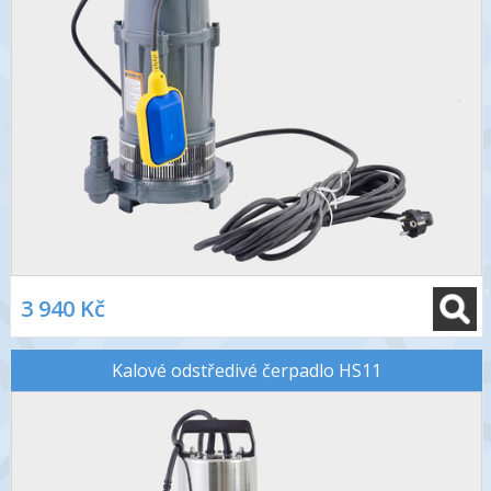
3 940 Kč
Kalové odstředivé čerpadlo HS11