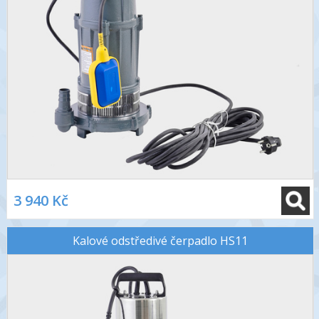
3 940 Kč
Kalové odstředivé čerpadlo HS11