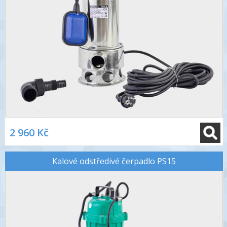
2 960 Kč
Kalové odstředivé čerpadlo PS15