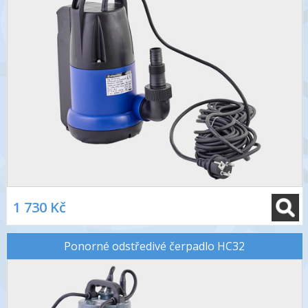
1 730 Kč
Ponorné odstředivé čerpadlo HC32