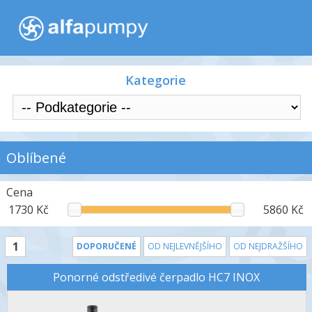
Kategorie
Oblíbené
Cena
1730 Kč
5860 Kč
1
DOPORUČENÉ
OD NEJLEVNĚJŠÍHO
OD NEJDRAŽŠÍHO
Ponorné odstředivé čerpadlo HC7 INOX