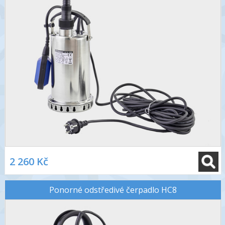
2 260 Kč
Ponorné odstředivé čerpadlo HC8