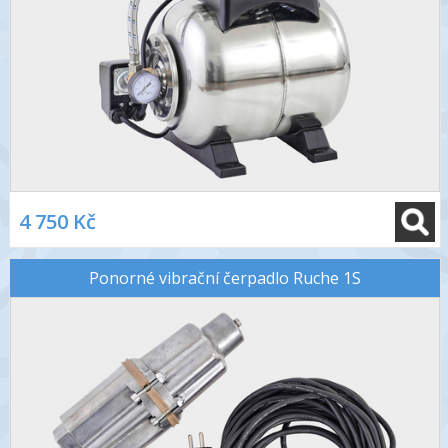
4 750 Kč
Ponorné vibrační čerpadlo Ruche 1S