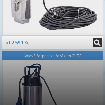
od 2 590 Kč
Kalové čerpadlo s řezákem CUT8