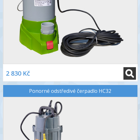
2 830 Kč
Ponorné odstředivé čerpadlo HC32