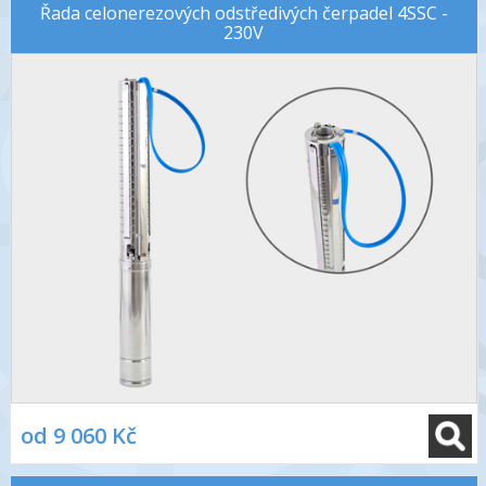
Řada celonerezových odstředivých čerpadel 4SSC -
230V
od 9 060 Kč