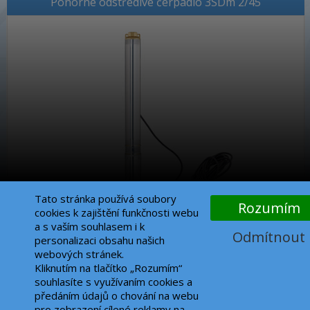
Ponorné odstředivé čerpadlo 3SDm 2/45
Tato stránka používá soubory
Rozumím
cookies k zajištění funkčnosti webu
a s vaším souhlasem i k
Odmítnout
personalizaci obsahu našich
webových stránek.
od 5 140 Kč
Kliknutím na tlačítko „Rozumím“
souhlasíte s využívaním cookies a
předáním údajů o chování na webu
Ponorné čerpadlo IBC 3/33
pro zobrazení cílené reklamy na