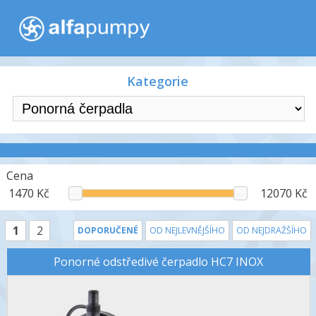
Kategorie
Cena
1470 Kč
12070 Kč
1
2
DOPORUČENÉ
OD NEJLEVNĚJŠÍHO
OD NEJDRAŽŠÍHO
Ponorné odstředivé čerpadlo HC7 INOX