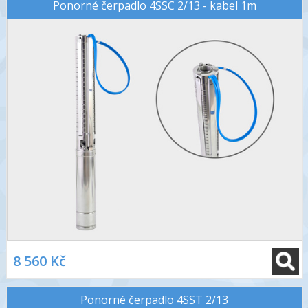
Ponorné čerpadlo 4SSC 2/13 - kabel 1m
8 560 Kč
Ponorné čerpadlo 4SST 2/13