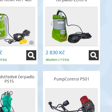
č
2 830 Kč
0 ks)
skladem (>10 ks)
dstředivé čerpadlo
PumpControl PS01
PS15