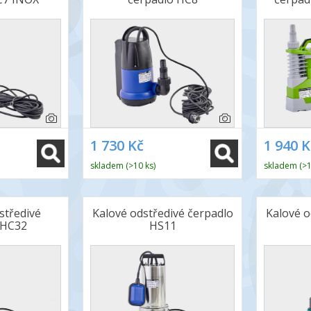
1 730 Kč
1 940 K
skladem (>10 ks)
skladem (>1
středivé
Kalové odstředivé čerpadlo
Kalové o
 HC32
HS11