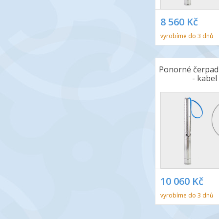
8 560 Kč
vyrobíme do 3 dnů
Ponorné čerpad
- kabel
10 060 Kč
vyrobíme do 3 dnů