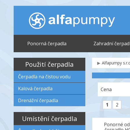
Ponorná čerpadla
Zahradní čerpad
Použití čerpadla
Alfapumpy s.r.o
Čerpadla na čistou vodu
Kalová čerpadla
Cena
Drenážní čerpadla
1
2
Umístění čerpadla
Ponorné od
čerpadlo H