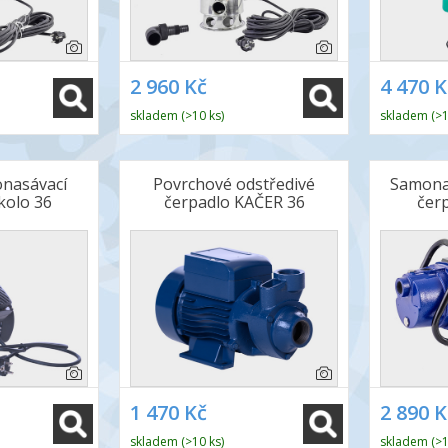
2 960 Kč
4 470 K
skladem (>10 ks)
skladem (>1
nasávací
Povrchové odstředivé
Samonas
kolo 36
čerpadlo KAČER 36
čer
1 470 Kč
2 890 K
skladem (>10 ks)
skladem (>1