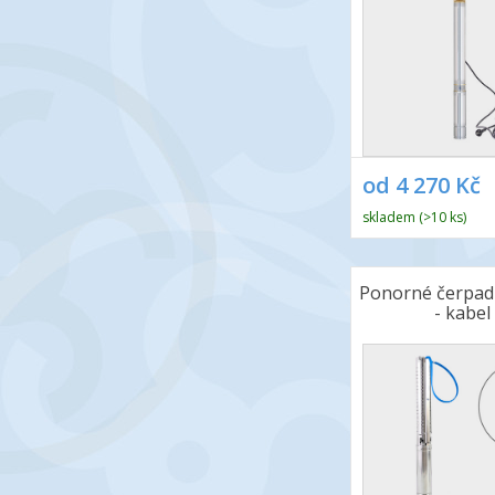
od 4 270 Kč
skladem (>10 ks)
Ponorné čerpad
- kabel