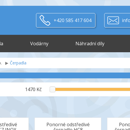
+420 585 417 604
inf
la
Vodárny
Náhradní díly
.
Čerpadla
1470 Kč
středivé
Ponorné odstředivé
Pono
C7 INOX
čerpadlo HC8
čerpa