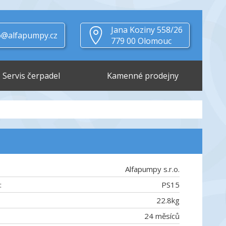
Jana Koziny 558/26
o@alfapumpy.cz
779 00 Olomouc
Servis čerpadel
Kamenné prodejny
Alfapumpy s.r.o.
:
PS15
22.8
kg
24 měsíců