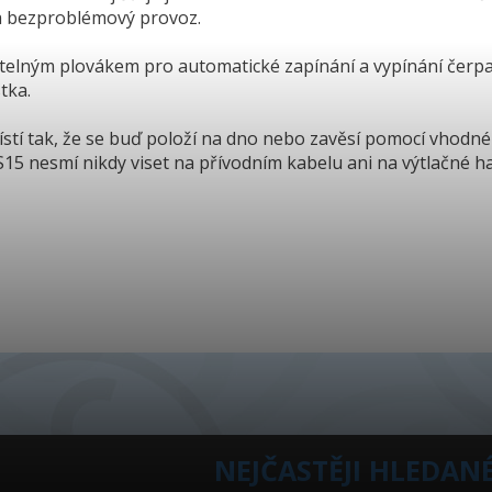
 a bezproblémový provoz.
itelným plovákem pro automatické zapínání a vypínání čerp
tka.
stí tak, že se buď položí na dno nebo zavěsí pomocí vhodné
15 nesmí nikdy viset na přívodním kabelu ani na výtlačné ha
NEJČASTĚJI HLEDAN