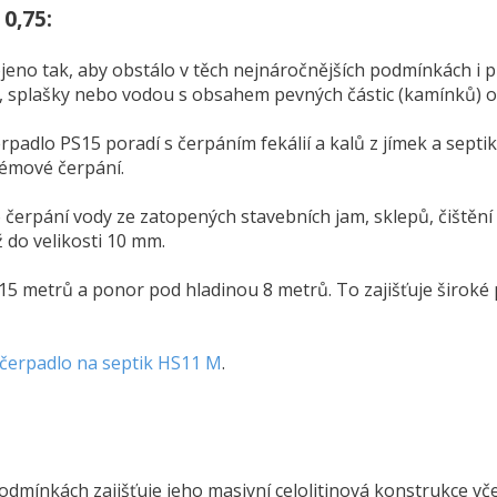
0,75:
jeno tak, aby obstálo v těch nejnáročnějších podmínkách i pr
ou, splašky nebo vodou s obsahem pevných částic (kamínků) 
padlo PS15 poradí s čerpáním fekálií a kalů z jímek a septik
blémové čerpání.
 čerpání vody ze zatopených stavebních jam, sklepů, čištění
 do velikosti 10 mm.
15 metrů a ponor pod hladinou 8 metrů. To zajišťuje široké 
čerpadlo na septik HS11 M
.
odmínkách zajišťuje jeho masivní celolitinová konstrukce v