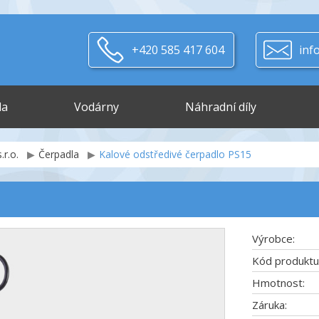
+420 585 417 604
inf
la
Vodárny
Náhradní díly
.r.o.
Čerpadla
Kalové odstředivé čerpadlo PS15
Výrobce:
Kód produktu
Hmotnost:
Záruka: