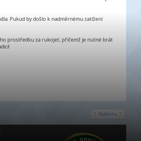
adla. Pukud by došlo k nadměrnému zatížení
ho prostředku za rukojeť, přičemž je nutné brát
dici!
Nahoru
É