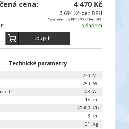
čená cena:
4 470 Kč
3 694 Kč bez DPH
Cena zahrnuje RP 12.90 Kč bez DPH
t:
skladem
Koupit
Technické parametry
230
V
750
W
proud
4.8
A
15
m
k
20000
l/h
8
m
21
kg