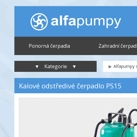
Ponorná čerpadla
Zahradní čerpad
▼ Kategorie ▼
Alfapumpy s
Kalové odstředivé čerpadlo PS15