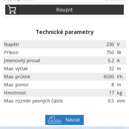
Koupit
Technické parametry
Napětí
230
V
Příkon
750
W
Jmenovitý proud
5.2
A
Max. výtlak
32
m
Max. průtok
6500
l/h
Max. ponor
8
m
Hmotnost
17
kg
Max. rozměr pevných částic
0.5
mm
Návod