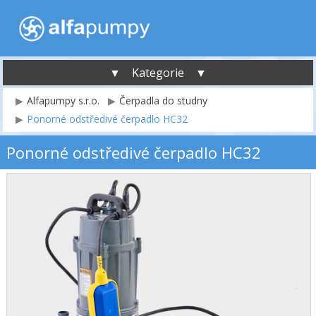
▼ Kategorie ▼
Alfapumpy s.r.o.
Čerpadla do studny
Ponorné odstředivé čerpadlo HC32
Ponorné odstředivé čerpadlo HC32