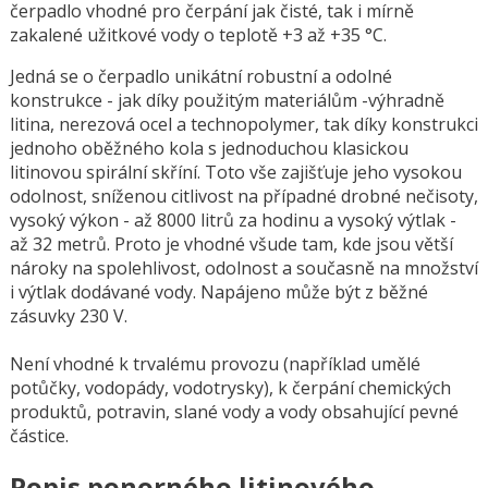
čerpadlo vhodné pro čerpání jak čisté, tak i mírně
zakalené užitkové vody o teplotě +3 až +35 °C.
Jedná se o čerpadlo unikátní robustní a odolné
konstrukce - jak díky použitým materiálům -výhradně
litina, nerezová ocel a technopolymer, tak díky konstrukci
jednoho oběžného kola s jednoduchou klasickou
litinovou spirální skříní. Toto vše zajišťuje jeho vysokou
odolnost, sníženou citlivost na případné drobné nečisoty,
vysoký výkon - až 8000 litrů za hodinu a vysoký výtlak -
až 32 metrů. Proto je vhodné všude tam, kde jsou větší
nároky na spolehlivost, odolnost a současně na množství
i výtlak dodávané vody. Napájeno může být z běžné
zásuvky 230 V.
Není vhodné k trvalému provozu (například umělé
potůčky, vodopády, vodotrysky), k čerpání chemických
produktů, potravin, slané vody a vody obsahující pevné
částice.
Popis ponorného litinového