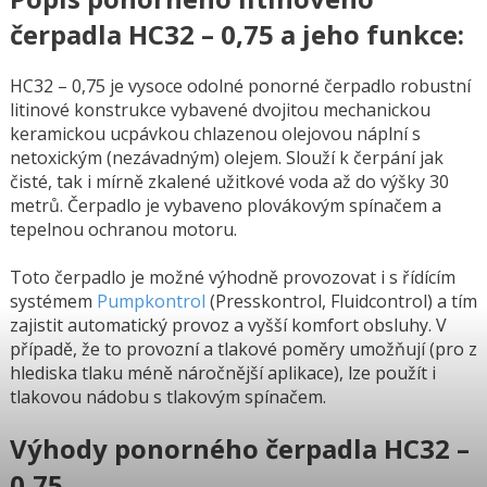
čerpadla HC32 – 0,75 a jeho funkce:
HC32 – 0,75 je vysoce odolné ponorné čerpadlo robustní
litinové konstrukce vybavené dvojitou mechanickou
keramickou ucpávkou chlazenou olejovou náplní s
netoxickým (nezávadným) olejem. Slouží k čerpání jak
čisté, tak i mírně zkalené užitkové voda až do výšky 30
metrů. Čerpadlo je vybaveno plovákovým spínačem a
tepelnou ochranou motoru.
Toto čerpadlo je možné výhodně provozovat i s řídícím
systémem
Pumpkontrol
(Presskontrol, Fluidcontrol) a tím
zajistit automatický provoz a vyšší komfort obsluhy. V
případě, že to provozní a tlakové poměry umožňují (pro z
hlediska tlaku méně náročnější aplikace), lze použít i
tlakovou nádobu s tlakovým spínačem.
Výhody ponorného čerpadla HC32 –
0,75