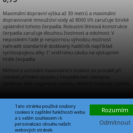
Maximální dopravní výška až 30 metrů a maximální
dopravované mnoužství vody až 8000 l/h zaručuje široké
uplatnění tohoto čerpadla. Robustní litinová konstrukce
čerpadla zaručuje dlouhou životnost a odolnost. V
neposlední řadě je nespornou výhodou možnost
nahradit standartně dodávaný hadičník například
rychlospojkou díky 1“ vnitřnímu závitu na výstupním
hrdle čerpadla.
Měření a určování maximálních hodnot se provádí při
rovném přímém vývodu z čerpadla bez nástavce.
Jakékoliv další segmenty mohou některé hodnoty změnit.
Tato stránka používá soubory
Rozumím
cookies k zajištění funkčnosti webu
Nahoru
a s vaším souhlasem i k
Odmítnout
personalizaci obsahu našich
KONTAKT
webových stránek.