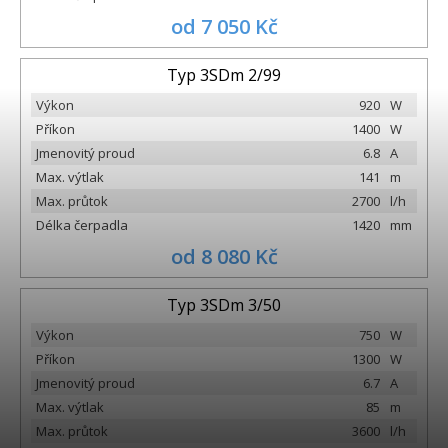
od 7 050 Kč
Typ 3SDm 2/99
Výkon
920
W
Příkon
1400
W
Jmenovitý proud
6.8
A
Max. výtlak
141
m
Max. průtok
2700
l/h
Délka čerpadla
1420
mm
od 8 080 Kč
Typ 3SDm 3/50
Výkon
750
W
Příkon
1300
W
Jmenovitý proud
6.7
A
Max. výtlak
85
m
Max. průtok
3600
l/h