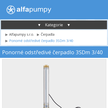
▼ Kategorie ▼
Alfapumpy s.r.o.
Čerpadla
Ponorné odstředivé čerpadlo 3SDm 3/40
Ponorné odstředivé čerpadlo 3SDm 3/40