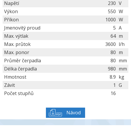
Napětí
230
V
Výkon
550
W
Příkon
1000
W
Jmenovitý proud
5
A
Max. výtlak
64
m
Max. průtok
3600
l/h
Max. ponor
80
m
Průměr čerpadla
80
mm
Délka čerpadla
980
mm
Hmotnost
8.9
kg
Závit
1
G
Počet stupňů
16
Návod