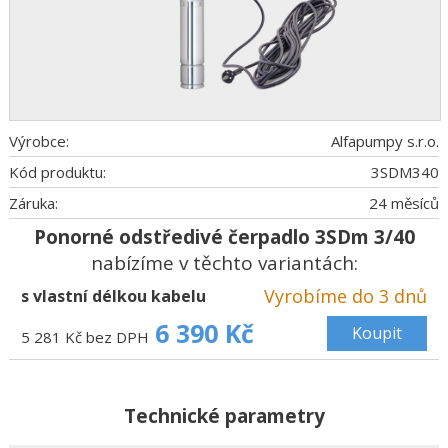
Výrobce:
Alfapumpy s.r.o.
Kód produktu:
3SDM340
Záruka:
24 měsíců
Ponorné odstředivé čerpadlo 3SDm 3/40
nabízíme v těchto variantách:
Vyrobíme do 3 dnů
s vlastní délkou kabelu
6 390 Kč
Koupit
5 281 Kč bez DPH
Technické parametry