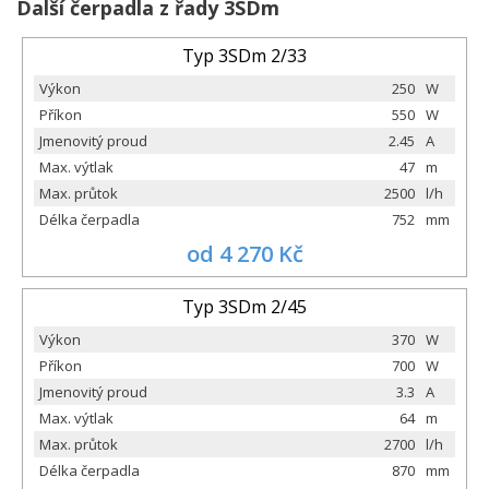
Další čerpadla z řady 3SDm
Typ 3SDm 2/33
Výkon
250
W
Příkon
550
W
Jmenovitý proud
2.45
A
Max. výtlak
47
m
Max. průtok
2500
l/h
Délka čerpadla
752
mm
od 4 270 Kč
Typ 3SDm 2/45
Výkon
370
W
Příkon
700
W
Jmenovitý proud
3.3
A
Max. výtlak
64
m
Max. průtok
2700
l/h
Délka čerpadla
870
mm