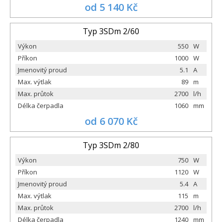
od 5 140 Kč
Typ 3SDm 2/60
Výkon
550
W
Příkon
1000
W
Jmenovitý proud
5.1
A
Max. výtlak
89
m
Max. průtok
2700
l/h
Délka čerpadla
1060
mm
od 6 070 Kč
Typ 3SDm 2/80
Výkon
750
W
Příkon
1120
W
Jmenovitý proud
5.4
A
Max. výtlak
115
m
Max. průtok
2700
l/h
Délka čerpadla
1240
mm