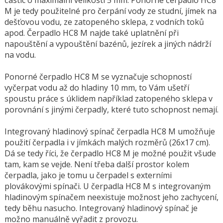
M je tedy použitelné pro čerpání vody ze studní, jímek na
dešťovou vodu, ze zatopeného sklepa, z vodních toků
apod. Čerpadlo HC8 M najde také uplatnění při
napouštění a vypouštění bazénů, jezírek a jiných nádrží
na vodu.
Ponorné čerpadlo HC8 M se vyznačuje schopností
vyčerpat vodu až do hladiny 10 mm, to Vám ušetří
spoustu práce s úklidem například zatopeného sklepa v
porovnání s jinými čerpadly, které tuto schopnost nemají.
Integrovaný hladinový spínač čerpadla HC8 M umožňuje
použití čerpadla i v jímkách malých rozměrů (26x17 cm).
Dá se tedy říci, že čerpadlo HC8 M je možné použit všude
tam, kam se vejde. Není třeba další prostor kolem
čerpadla, jako je tomu u čerpadel s externími
plovákovými spínači. U čerpadla HC8 M s integrovaným
hladinovým spínačem neexistuje možnost jeho zachycení,
tedy běhu nasucho. Integrovaný hladinový spínač je
možno manuálně vyřadit z provozu.