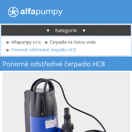
▼ Kategorie ▼
Alfapumpy s.r.o.
Čerpadla na čistou vodu
Ponorné odstředivé čerpadlo HC8
Ponorné odstředivé čerpadlo HC8