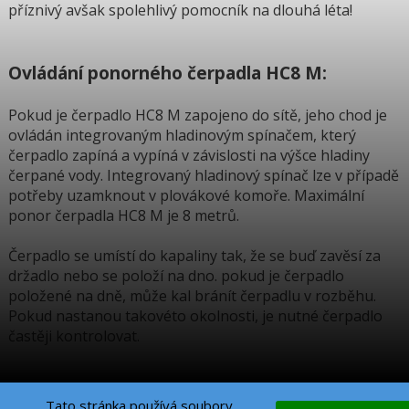
příznivý avšak spolehlivý pomocník na dlouhá léta!
Ovládání ponorného čerpadla HC8 M:
Pokud je čerpadlo HC8 M zapojeno do sítě, jeho chod je
ovládán integrovaným hladinovým spínačem, který
čerpadlo zapíná a vypíná v závislosti na výšce hladiny
čerpané vody. Integrovaný hladinový spínač lze v případě
potřeby uzamknout v plovákové komoře. Maximální
ponor čerpadla HC8 M je 8 metrů.
Čerpadlo se umístí do kapaliny tak, že se buď zavěsí za
držadlo nebo se položí na dno. pokud je čerpadlo
položené na dně, může kal bránít čerpadlu v rozběhu.
Pokud nastanou takovéto okolnosti, je nutné čerpadlo
častěji kontrolovat.
Tato stránka používá soubory