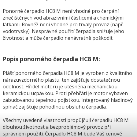
Ponorné čerpadlo HC8 M není vhodné pro čerpání
znečištěných vod abrazivními částicemi a chemickými
látkami. Rovněž není vhodné pro trvalý provoz (např.
vodotrysky). Nesprávné použití čerpadla snižuje jeho
životnost a může čerpadlo nenávratně poškodit.
Popis ponorného čerpadla HC8 M:
Plášť ponorného čerpadla HC8 M je vyroben z kvalitního
nárazuvzdorného plastu, ten zajišťuje dostatečnou
odolnost. Hřídel motoru je utěsněna mechanickou
keramickou ucpávkou. Proti přehřátí je motor vybaven
zabudovanou tepelnou pojistkou. Integrovaný hladinový
spínač zajišťuje pohodlnou obsluhu čerpadla.
Všechny uvedené vlastnosti propůjčují čerpadlu HC8 M
dlouhou životnost a bezproblémový provoz při
správném použití. Čerpadlo HC8 M bude Váš cenově