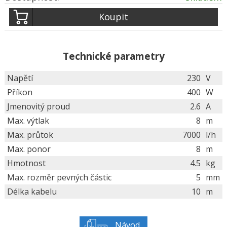
Koupit
Technické parametry
Napětí
230
V
Příkon
400
W
Jmenovitý proud
2.6
A
Max. výtlak
8
m
Max. průtok
7000
l/h
Max. ponor
8
m
Hmotnost
4.5
kg
Max. rozměr pevných částic
5
mm
Délka kabelu
10
m
Návod