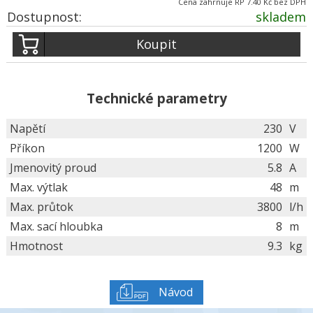
Cena zahrnuje RP 7.40 Kč bez DPH
Dostupnost:
skladem
Koupit
Technické parametry
Napětí
230
V
Příkon
1200
W
Jmenovitý proud
5.8
A
Max. výtlak
48
m
Max. průtok
3800
l/h
Max. sací hloubka
8
m
Hmotnost
9.3
kg
Návod