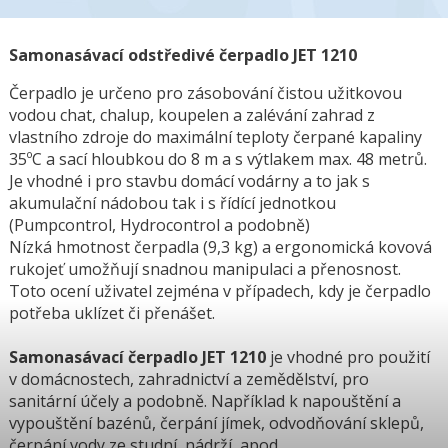
Samonasávací odstředivé čerpadlo JET 1210
Čerpadlo je určeno pro zásobování čistou užitkovou
vodou chat, chalup, koupelen a zalévání zahrad z
vlastního zdroje do maximální teploty čerpané kapaliny
35ºC a sací hloubkou do 8 m a s výtlakem max. 48 metrů.
Je vhodné i pro stavbu domácí vodárny a to jak s
akumulační nádobou tak i s řídící jednotkou
(Pumpcontrol, Hydrocontrol a podobně)
Nízká hmotnost čerpadla (9,3 kg) a ergonomická kovová
rukojeť umožňují snadnou manipulaci a přenosnost.
Toto ocení uživatel zejména v případech, kdy je čerpadlo
potřeba uklízet či přenášet.
Samonasávací čerpadlo JET 1210
je vhodné pro použití
v domácnostech, zahradnictví a zemědělství, pro
sanitární účely a podobně. Například k napouštění a
vypouštění bazénů, čerpání jímek, odvodňování sklepů,
čerpání vody ze studní, nádrží, apod.