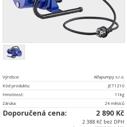
Výrobce:
Alfapumpy s.r.o.
Kód produktu:
JET1210
Hmotnost:
11
kg
Záruka:
24 měsíců
Doporučená cena:
2 890 Kč
2 388 Kč bez DPH