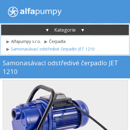
▼ Kategorie ▼
Alfapumpy s.r.o.
Čerpadla
Samonasávací odstředivé čerpadlo JET 1210
Samonasávací odstředivé čerpadlo JET
1210