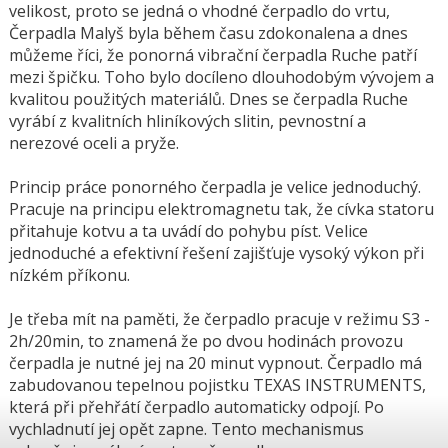
velikost, proto se jedná o vhodné čerpadlo do vrtu,
Čerpadla Malyš byla během času zdokonalena a dnes
můžeme říci, že ponorná vibrační čerpadla Ruche patří
mezi špičku. Toho bylo docíleno dlouhodobým vývojem a
kvalitou použitých materiálů. Dnes se čerpadla Ruche
vyrábí z kvalitních hliníkových slitin, pevnostní a
nerezové oceli a pryže.
Princip práce ponorného čerpadla je velice jednoduchý.
Pracuje na principu elektromagnetu tak, že cívka statoru
přitahuje kotvu a ta uvádí do pohybu píst. Velice
jednoduché a efektivní řešení zajišťuje vysoký výkon při
nízkém příkonu.
Je třeba mít na paměti, že čerpadlo pracuje v režimu S3 -
2h/20min, to znamená že po dvou hodinách provozu
čerpadla je nutné jej na 20 minut vypnout. Čerpadlo má
zabudovanou tepelnou pojistku TEXAS INSTRUMENTS,
která při přehřátí čerpadlo automaticky odpojí. Po
vychladnutí jej opět zapne. Tento mechanismus