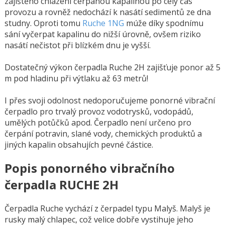
zajištěno chlazení čerpanou kapalinou po celý čas
provozu a rovněž nedochází k nasátí sedimentů ze dna
studny. Oproti tomu
Ruche 1NG
múže díky spodnímu
sání vyčerpat kapalinu do nižší úrovně, ovšem riziko
nasátí nečistot při blízkém dnu je vyšší.
Dostatečný výkon čerpadla Ruche 2H zajišťuje ponor až 5
m pod hladinu při výtlaku až 63 metrů!
I přes svoji odolnost nedoporučujeme ponorné vibrační
čerpadlo pro trvalý provoz vodotrysků, vodopádů,
umělých potůčků apod. Čerpadlo není určeno pro
čerpání potravin, slané vody, chemických produktů a
jiných kapalin obsahujích pevné částice.
Popis ponorného vibračního
čerpadla RUCHE 2H
Čerpadla Ruche vychází z čerpadel typu Malyš. Malyš je
rusky malý chlapec, což velice dobře vystihuje jeho