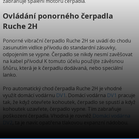
zabraňuje spálení motoru čerpadla.
Ovládání ponorného čerpadla
Ruche 2H
Ponorné vibrační čerpadlo Ruche 2H se uvádí do chodu
zasunutím vidlice přívodu do standardní zásuvky,
odpojením se vypne. Čerpadlo se nikdy nesmí zavěšovat
na kabel přívodu! K tomuto účelu použijte závěsnou
šňůru, která je k čerpadlu dodávaná, nebo speciální
lanko.
Pro automatický chod čerpadla Ruche 2H je vhodné
využít domácí vodárnu
DV1
. Domácí vodárna
DV1
pracuje
tak, že když otevřete kohoutek, čerpadlo se spustí a když
kohoutek uzavřete, čerpadlo vypne. Tím zabraňuje
poškození čerpadla. Vhodná je rovněž
Domácí vodárna
DV2
, ta je navíc opatřena tlakovou expanzní nádobou.