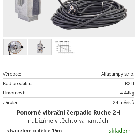
Výrobce:
Alfapumpy s.r.o.
Kód produktu:
R2H
Hmotnost:
4.44
kg
Záruka:
24 měsíců
Ponorné vibrační čerpadlo Ruche 2H
nabízíme v těchto variantách:
Skladem
s kabelem o délce 15m