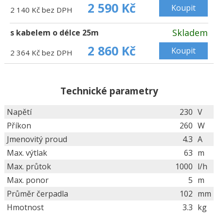
2 590 Kč
Koupit
2 140 Kč bez DPH
Skladem
s kabelem o délce 25m
2 860 Kč
Koupit
2 364 Kč bez DPH
Technické parametry
Napětí
230
V
Příkon
260
W
Jmenovitý proud
4.3
A
Max. výtlak
63
m
Max. průtok
1000
l/h
Max. ponor
5
m
Průměr čerpadla
102
mm
Hmotnost
3.3
kg